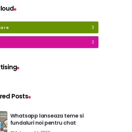
loud
3
ware
3
tising
red Posts
Whatsapp lanseaza teme si
fundaluri noi pentru chat