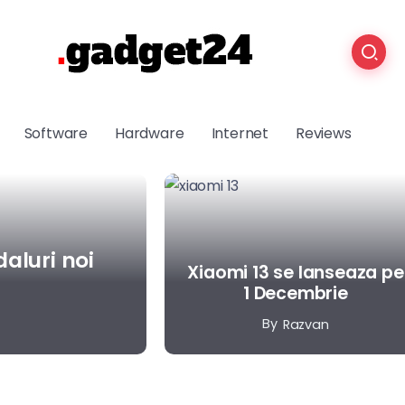
Software
Hardware
Internet
Reviews
aluri noi
Xiaomi 13 se lanseaza pe
1 Decembrie
By
Razvan