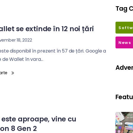
Tag C
let se extinde în 12 noi țări
Soft
ember 18, 2022
News
ste disponibil în prezent în 57 de țări. Google a
de Wallet în vara...
Adver
arte
Featu
 este aproape, vine cu
on 8 Gen 2