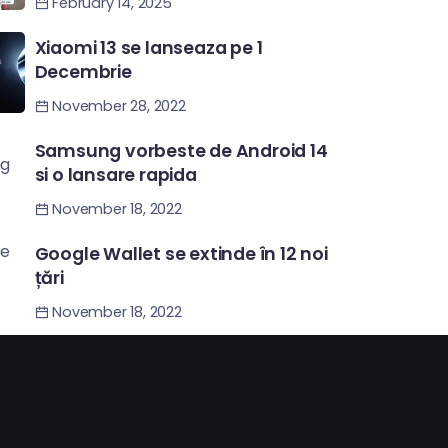
RIVAX BANNER
February 14, 2025
Xiaomi 13 se lanseaza pe 1
Decembrie
November 28, 2022
Samsung vorbeste de Android 14
si o lansare rapida
November 18, 2022
Google Wallet se extinde în 12 noi
țări
November 18, 2022